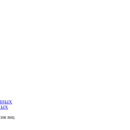
ННЫХ
НЫХ
сия лиц