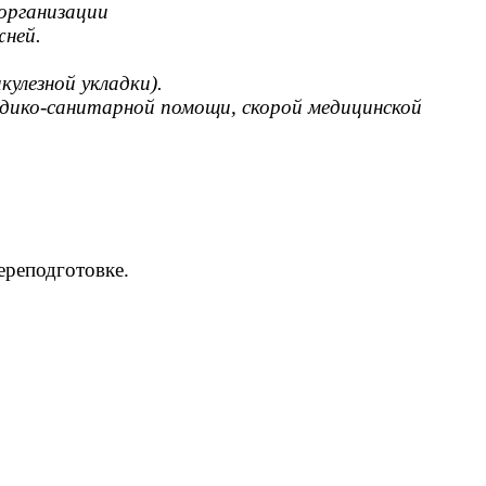
 организации
жней.
улезной укладки).
едико-санитарной помощи, скорой медицинской
ереподготовке.