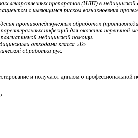
ских лекарственных препаратов (ИЛП) в медицинской
а пациентом с имеющимся риском возникновения проле
едения противопедикулезных обработок (противопедик
 парентеральных инфекций для оказания первичной м
 паллиативной медицинской помощи.
едицинскими отходами класса «Б»
нической обработки рук.
естирование и получают диплом о профессиональной п
p