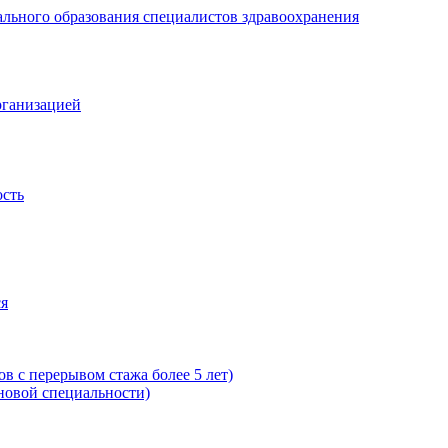
рганизацией
ость
ся
в с перерывом стажа более 5 лет)
новой специальности)