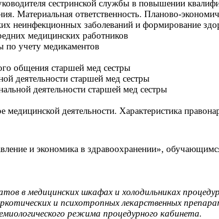
уководителя сестринской службы в повышении квалифи
ния. Материальная ответственность. Планово-экономич
ких неинфекционных заболеваний и формирование здо
редних медицинских работников
ы по учету медикаментов
го общения старшей мед сестры
ной деятельности старшей мед сестры
альной деятельности старшей мед сестры
ре медицинской деятельности. Характеристика правон
вление и экономика в здравоохранении», обучающимс
ратов в медицинских шкафах и холодильниках процеду
наркотических и психотропных лекарственных препар
демиологического режима процедурного кабинета.