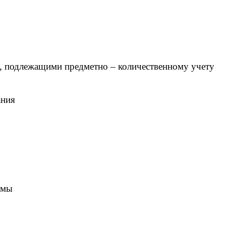
и , подлежащими предметно – количественному учету
ания
емы