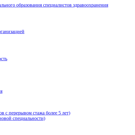
рганизацией
ость
ся
в с перерывом стажа более 5 лет)
новой специальности)