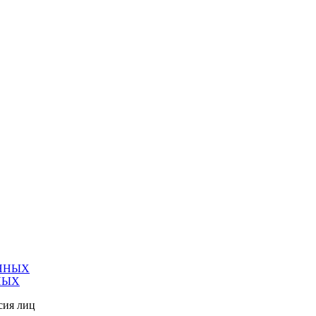
ННЫХ
НЫХ
сия лиц